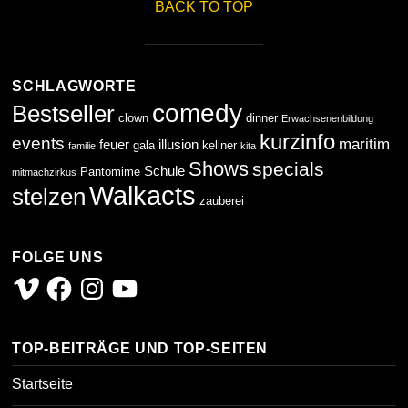
BACK TO TOP
SCHLAGWORTE
comedy
Bestseller
clown
dinner
Erwachsenenbildung
kurzinfo
events
maritim
feuer
illusion
gala
kellner
familie
kita
Shows
specials
Schule
Pantomime
mitmachzirkus
Walkacts
stelzen
zauberei
FOLGE UNS
Vimeo
Facebook
Instagram
YouTube
TOP-BEITRÄGE UND TOP-SEITEN
Startseite